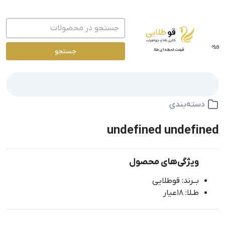
ورود
جستجو
قیمت لحظه ای طلا
دسته‌بندی
undefined undefined
ویژگی‌های محصول
بــرند: قوطلایی
طـلا: 18عیار