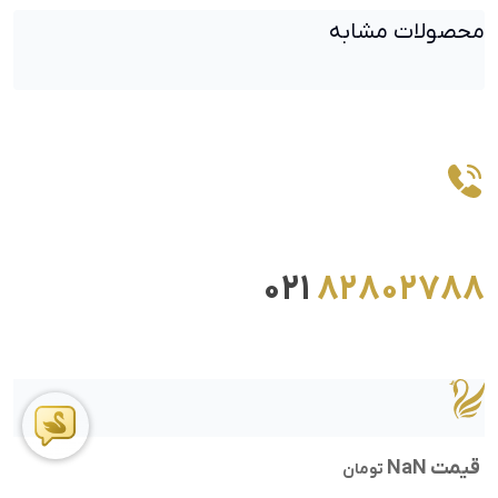
محصولات مشابه
021
82802788
قیمت NaN
تومان
ما را در اینستاگرام دنبال کنید