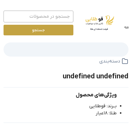
ورود
جستجو
قیمت لحظه ای طلا
دسته‌بندی
undefined undefined
ویژگی‌های محصول
بــرند: قوطلایی
طـلا: 18عیار