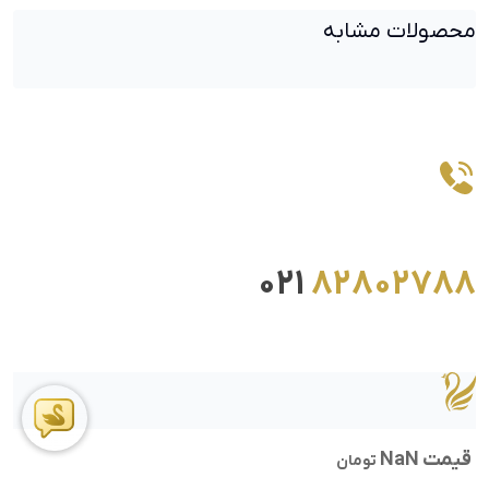
محصولات مشابه
021
82802788
قیمت NaN
تومان
ما را در اینستاگرام دنبال کنید