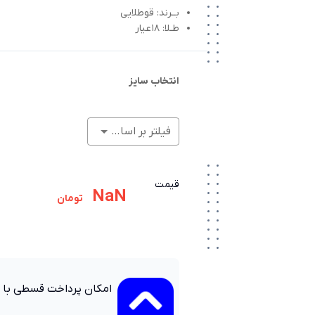
بــرند: قوطلایی
طـلا: 18عیار
انتخاب سایز
فیلتر بر اساس وزن (گرم)
قیمت
NaN
تومان
امکان پرداخت قسطی با 