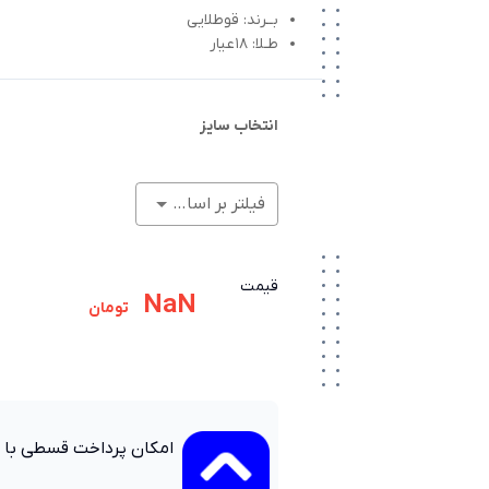
بــرند: قوطلایی
طـلا: 18عیار
انتخاب سایز
فیلتر بر اساس وزن (گرم)
قیمت
NaN
تومان
امکان پرداخت قسطی با 