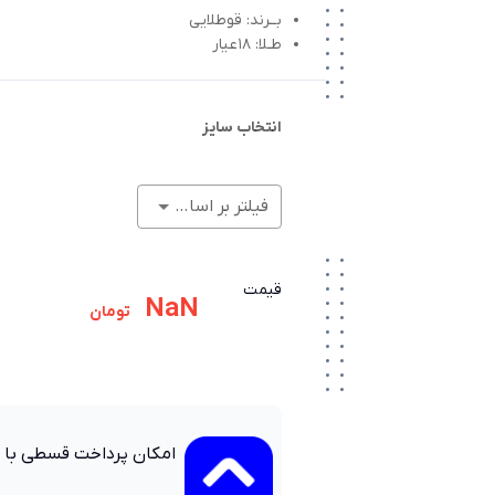
بــرند: قوطلایی
طـلا: 18عیار
انتخاب سایز
فیلتر بر اساس وزن (گرم)
قیمت
NaN
تومان
امکان پرداخت قسطی با 