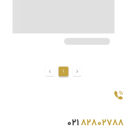
1
021
82802788