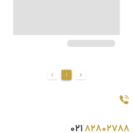
1
021
82802788