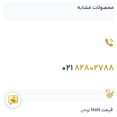
محصولات مشابه
021
82802788
قیمت NaN
تومان
ما را در اینستاگرام دنبال کنید