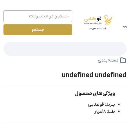
ورود
جستجو
قیمت لحظه ای طلا
دسته‌بندی
undefined undefined
ویژگی‌های محصول
بــرند: قوطلایی
طـلا: 18عیار