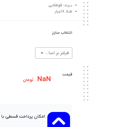
بــرند: قوطلایی
طـلا: 18عیار
انتخاب سایز
فیلتر بر اساس وزن (گرم)
قیمت
NaN
تومان
امکان پرداخت قسطی با 