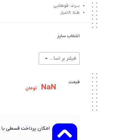
بــرند: قوطلایی
طـلا: 18عیار
انتخاب سایز
فیلتر بر اساس وزن (گرم)
قیمت
NaN
تومان
امکان پرداخت قسطی با 