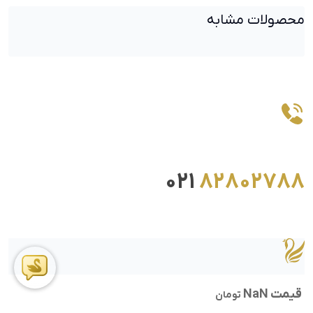
محصولات مشابه
021
82802788
قیمت NaN
تومان
ما را در اینستاگرام دنبال کنید