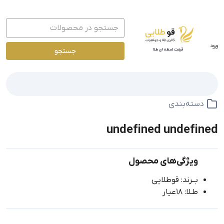
ورود
جستجو
قیمت لحظه ای طلا
دسته‌بندی
undefined undefined
ویژگی‌های محصول
بــرند: قوطلایی
طـلا: 18عیار