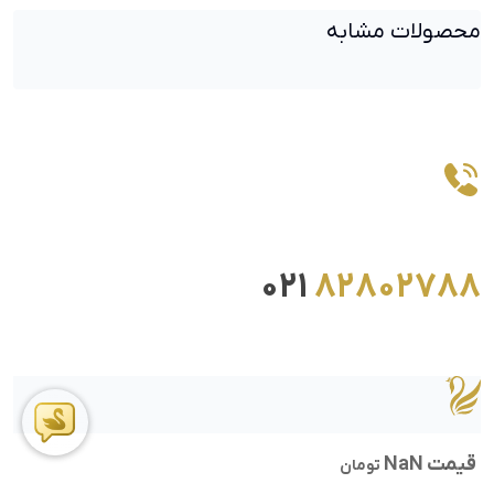
محصولات مشابه
021
82802788
قیمت NaN
تومان
ما را در اینستاگرام دنبال کنید