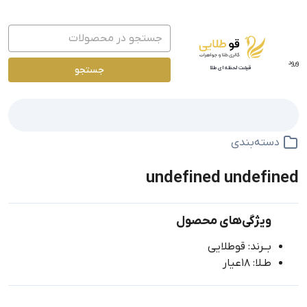
ورود
جستجو
قیمت لحظه ای طلا
دسته‌بندی
undefined undefined
ویژگی‌های محصول
بــرند: قوطلایی
طـلا: 18عیار