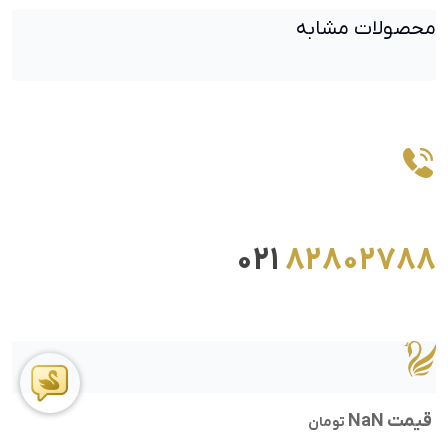
محصولات مشابه
021
82802788
قیمت NaN
تومان
ما را در اینستاگرام دنبال کنید