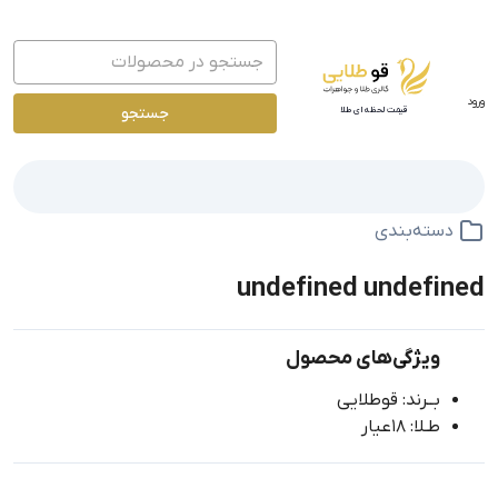
ورود
جستجو
قیمت لحظه ای طلا
دسته‌بندی
undefined undefined
ویژگی‌های محصول
بــرند: قوطلایی
طـلا: 18عیار