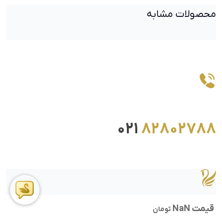
محصولات مشابه
021
82802788
قیمت NaN
تومان
ما را در اینستاگرام دنبال کنید