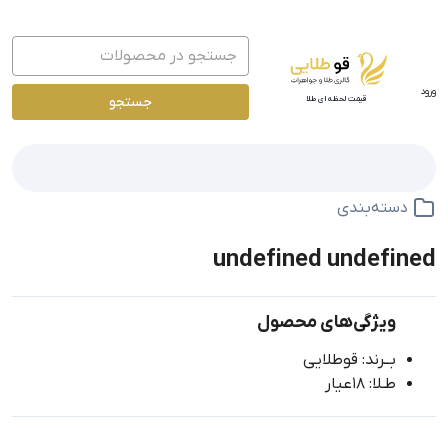
ورود
جستجو
قیمت لحظه ای طلا
دسته‌بندی
undefined undefined
ویژگی‌های محصول
بــرند: قوطلایی
طـلا: 18عیار