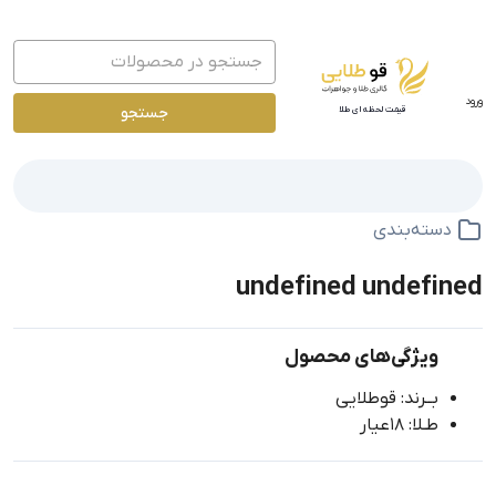
ورود
جستجو
قیمت لحظه ای طلا
دسته‌بندی
undefined undefined
ویژگی‌های محصول
بــرند: قوطلایی
طـلا: 18عیار