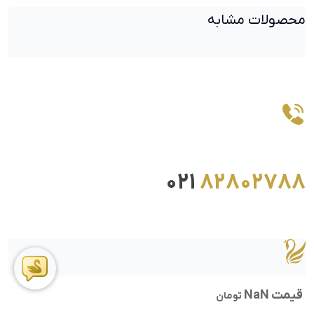
محصولات مشابه
021
82802788
قیمت NaN
تومان
ما را در اینستاگرام دنبال کنید