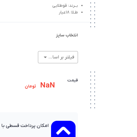
بــرند: قوطلایی
طـلا: 18عیار
انتخاب سایز
فیلتر بر اساس وزن (گرم)
قیمت
NaN
تومان
امکان پرداخت قسطی با 