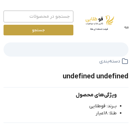
ورود
جستجو
قیمت لحظه ای طلا
دسته‌بندی
undefined undefined
ویژگی‌های محصول
بــرند: قوطلایی
طـلا: 18عیار