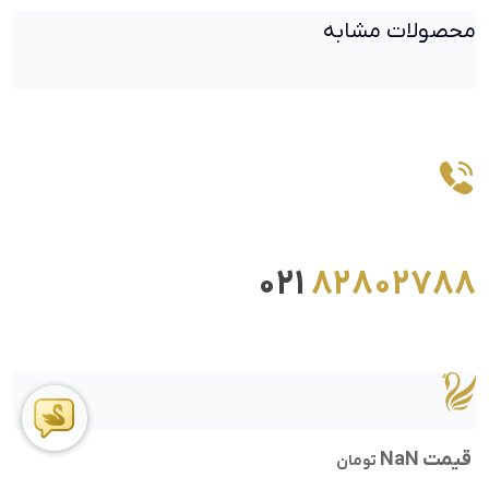
محصولات مشابه
021
82802788
قیمت NaN
تومان
ما را در اینستاگرام دنبال کنید