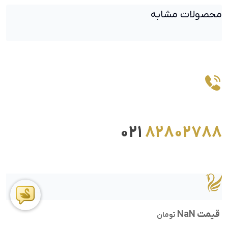
محصولات مشابه
021
82802788
قیمت NaN
تومان
ما را در اینستاگرام دنبال کنید