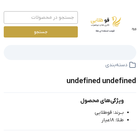
ورود
جستجو
قیمت لحظه ای طلا
دسته‌بندی
undefined undefined
ویژگی‌های محصول
بــرند: قوطلایی
طـلا: 18عیار