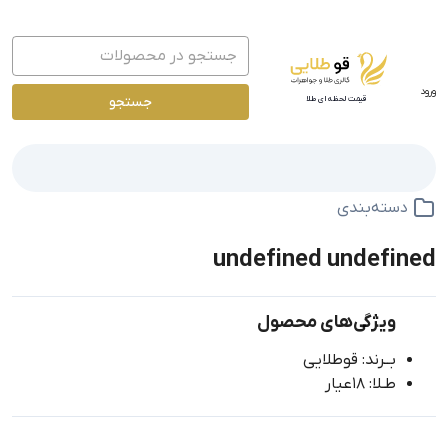
ورود
جستجو
قیمت لحظه ای طلا
دسته‌بندی
undefined undefined
ویژگی‌های محصول
بــرند: قوطلایی
طـلا: 18عیار