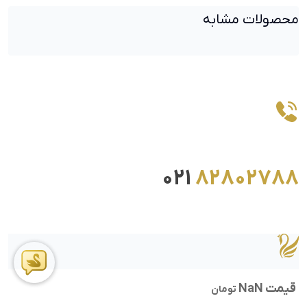
محصولات مشابه
021
82802788
قیمت NaN
تومان
ما را در اینستاگرام دنبال کنید