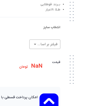
بــرند: قوطلایی
طـلا: 18عیار
انتخاب سایز
فیلتر بر اساس وزن (گرم)
قیمت
NaN
تومان
امکان پرداخت قسطی با 