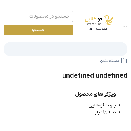
ورود
جستجو
قیمت لحظه ای طلا
دسته‌بندی
undefined undefined
ویژگی‌های محصول
بــرند: قوطلایی
طـلا: 18عیار