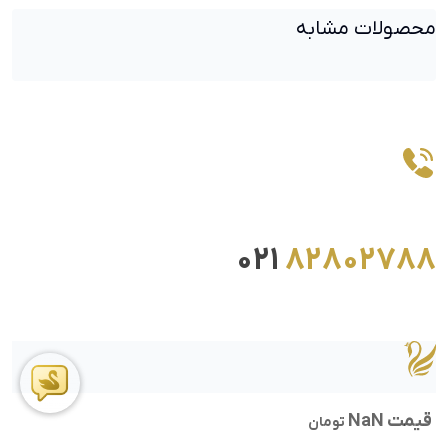
محصولات مشابه
021
82802788
قیمت NaN
تومان
ما را در اینستاگرام دنبال کنید