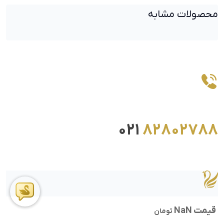
محصولات مشابه
021
82802788
قیمت NaN
تومان
ما را در اینستاگرام دنبال کنید