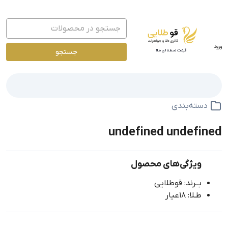
ورود
جستجو
قیمت لحظه ای طلا
دسته‌بندی
undefined undefined
ویژگی‌های محصول
بــرند: قوطلایی
طـلا: 18عیار