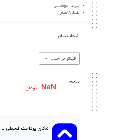
بــرند: قوطلایی
طـلا: 18عیار
انتخاب سایز
فیلتر بر اساس وزن (گرم)
قیمت
NaN
تومان
امکان پرداخت قسطی با 