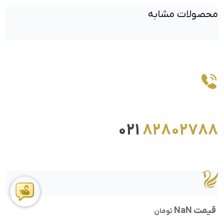
محصولات مشابه
021
82802788
قیمت NaN
تومان
ما را در اینستاگرام دنبال کنید