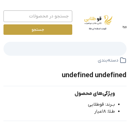
ورود
جستجو
قیمت لحظه ای طلا
دسته‌بندی
undefined undefined
ویژگی‌های محصول
بــرند: قوطلایی
طـلا: 18عیار