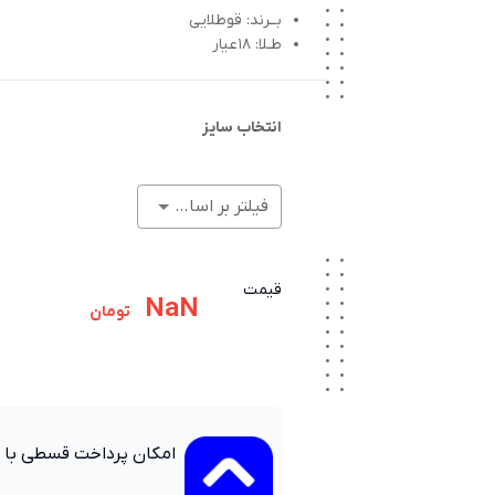
بــرند: قوطلایی
طـلا: 18عیار
انتخاب سایز
فیلتر بر اساس وزن (گرم)
قیمت
NaN
تومان
امکان پرداخت قسطی با 