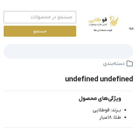
ورود
جستجو
قیمت لحظه ای طلا
دسته‌بندی
undefined undefined
ویژگی‌های محصول
بــرند: قوطلایی
طـلا: 18عیار