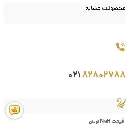
محصولات مشابه
021
82802788
قیمت NaN
تومان
ما را در اینستاگرام دنبال کنید