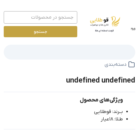
ورود
جستجو
قیمت لحظه ای طلا
دسته‌بندی
undefined undefined
ویژگی‌های محصول
بــرند: قوطلایی
طـلا: 18عیار