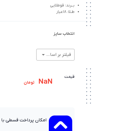
بــرند: قوطلایی
طـلا: 18عیار
انتخاب سایز
فیلتر بر اساس وزن (گرم)
قیمت
NaN
تومان
امکان پرداخت قسطی با 