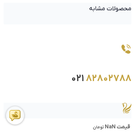
محصولات مشابه
021
82802788
قیمت NaN
تومان
ما را در اینستاگرام دنبال کنید