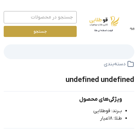
ورود
جستجو
قیمت لحظه ای طلا
دسته‌بندی
undefined undefined
ویژگی‌های محصول
بــرند: قوطلایی
طـلا: 18عیار