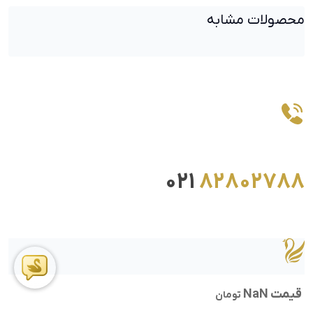
محصولات مشابه
021
82802788
قیمت NaN
تومان
ما را در اینستاگرام دنبال کنید