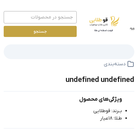
ورود
جستجو
قیمت لحظه ای طلا
دسته‌بندی
undefined undefined
ویژگی‌های محصول
بــرند: قوطلایی
طـلا: 18عیار