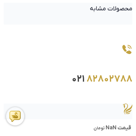
محصولات مشابه
021
82802788
قیمت NaN
تومان
ما را در اینستاگرام دنبال کنید