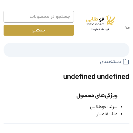
ورود
جستجو
قیمت لحظه ای طلا
دسته‌بندی
undefined undefined
ویژگی‌های محصول
بــرند: قوطلایی
طـلا: 18عیار