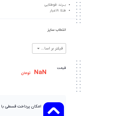
بــرند: قوطلایی
طـلا: 18عیار
انتخاب سایز
فیلتر بر اساس وزن (گرم)
قیمت
NaN
تومان
امکان پرداخت قسطی با 