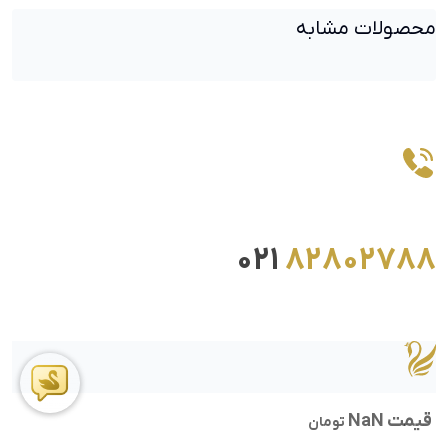
محصولات مشابه
021
82802788
قیمت NaN
تومان
ما را در اینستاگرام دنبال کنید