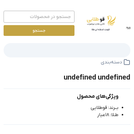
ورود
جستجو
قیمت لحظه ای طلا
دسته‌بندی
undefined undefined
ویژگی‌های محصول
بــرند: قوطلایی
طـلا: 18عیار