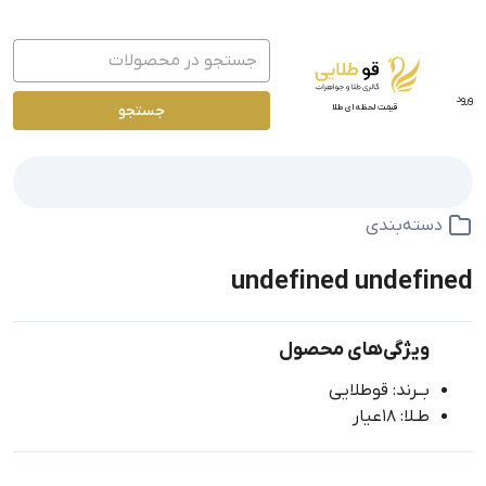
ورود
جستجو
قیمت لحظه ای طلا
دسته‌بندی
undefined undefined
ویژگی‌های محصول
بــرند: قوطلایی
طـلا: 18عیار