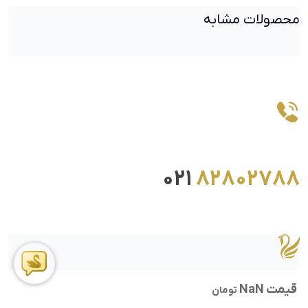
محصولات مشابه
021
82802788
قیمت NaN
تومان
ما را در اینستاگرام دنبال کنید