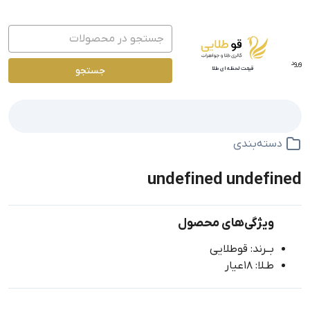
ورود
جستجو
قیمت لحظه ای طلا
دسته‌بندی
undefined undefined
ویژگی‌های محصول
بــرند: قوطلایی
طـلا: 18عیار