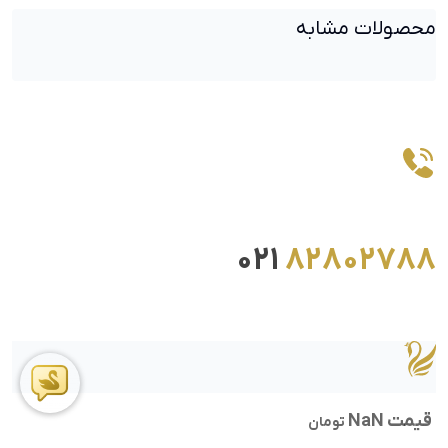
محصولات مشابه
021
82802788
قیمت NaN
تومان
ما را در اینستاگرام دنبال کنید