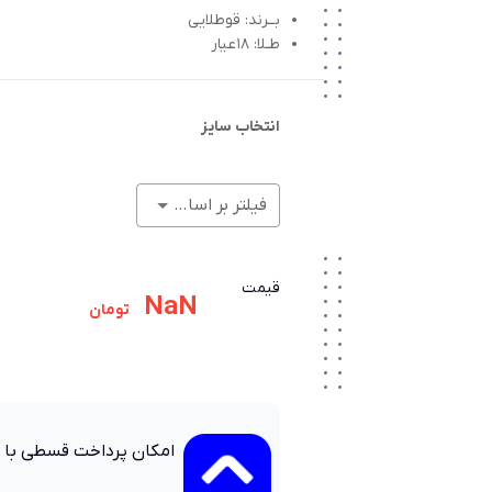
بــرند: قوطلایی
طـلا: 18عیار
انتخاب سایز
فیلتر بر اساس وزن (گرم)
قیمت
NaN
تومان
امکان پرداخت قسطی با 