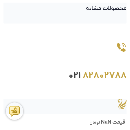
محصولات مشابه
021
82802788
قیمت NaN
تومان
ما را در اینستاگرام دنبال کنید