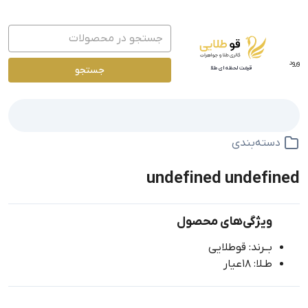
ورود
جستجو
قیمت لحظه ای طلا
دسته‌بندی
undefined undefined
ویژگی‌های محصول
بــرند: قوطلایی
طـلا: 18عیار