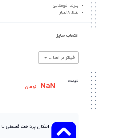
بــرند: قوطلایی
طـلا: 18عیار
انتخاب سایز
فیلتر بر اساس وزن (گرم)
قیمت
NaN
تومان
امکان پرداخت قسطی با 