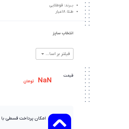
بــرند: قوطلایی
طـلا: 18عیار
انتخاب سایز
فیلتر بر اساس وزن (گرم)
قیمت
NaN
تومان
امکان پرداخت قسطی با 