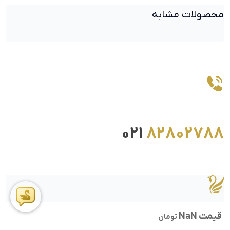
محصولات مشابه
021
82802788
قیمت NaN
تومان
ما را در اینستاگرام دنبال کنید