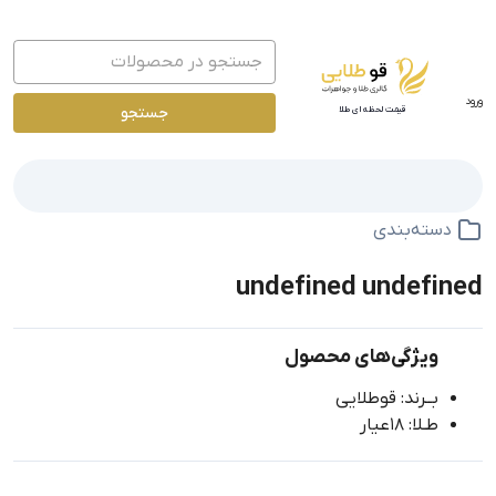
ورود
جستجو
قیمت لحظه ای طلا
دسته‌بندی
undefined undefined
ویژگی‌های محصول
بــرند: قوطلایی
طـلا: 18عیار