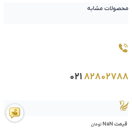
محصولات مشابه
021
82802788
قیمت NaN
تومان
ما را در اینستاگرام دنبال کنید