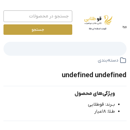
ورود
جستجو
قیمت لحظه ای طلا
دسته‌بندی
undefined undefined
ویژگی‌های محصول
بــرند: قوطلایی
طـلا: 18عیار