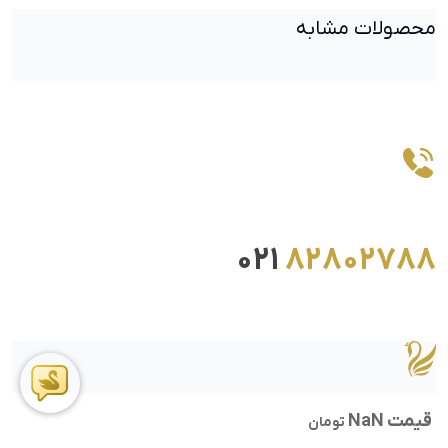
محصولات مشابه
021
82802788
قیمت NaN
تومان
ما را در اینستاگرام دنبال کنید