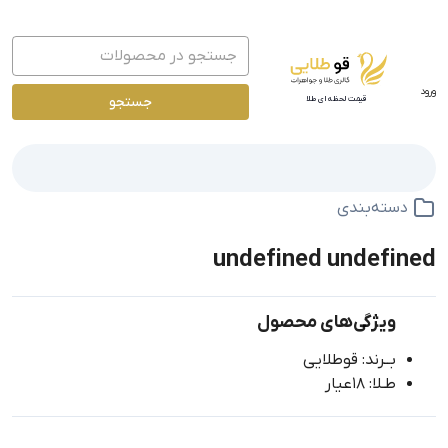
ورود
جستجو
قیمت لحظه ای طلا
دسته‌بندی
undefined undefined
ویژگی‌های محصول
بــرند: قوطلایی
طـلا: 18عیار