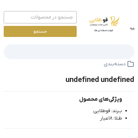
ورود
جستجو
قیمت لحظه ای طلا
دسته‌بندی
undefined undefined
ویژگی‌های محصول
بــرند: قوطلایی
طـلا: 18عیار