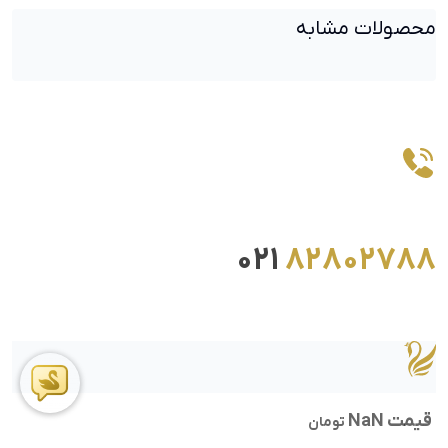
محصولات مشابه
021
82802788
قیمت NaN
تومان
ما را در اینستاگرام دنبال کنید