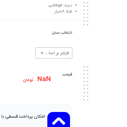
بــرند: قوطلایی
طـلا: 18عیار
انتخاب سایز
فیلتر بر اساس وزن (گرم)
قیمت
NaN
تومان
امکان پرداخت قسطی با 