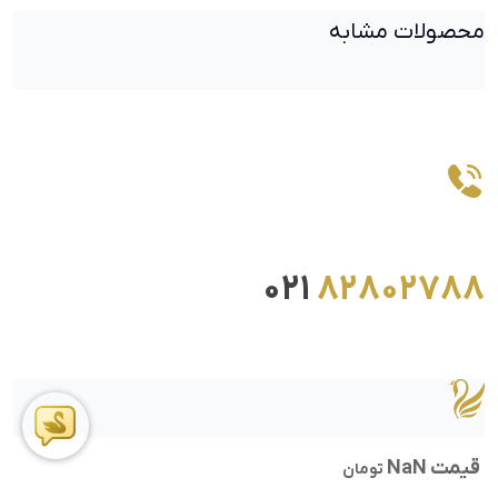
محصولات مشابه
021
82802788
قیمت NaN
تومان
ما را در اینستاگرام دنبال کنید