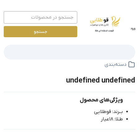
ورود
جستجو
قیمت لحظه ای طلا
دسته‌بندی
undefined undefined
ویژگی‌های محصول
بــرند: قوطلایی
طـلا: 18عیار