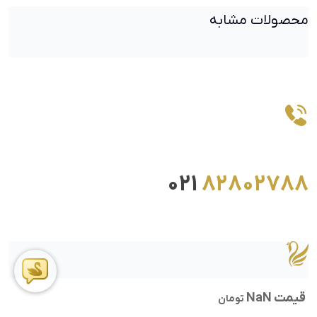
محصولات مشابه
021
82802788
قیمت NaN
تومان
ما را در اینستاگرام دنبال کنید