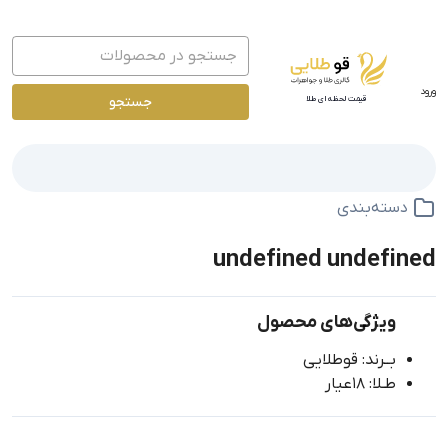
ورود
جستجو
قیمت لحظه ای طلا
دسته‌بندی
undefined undefined
ویژگی‌های محصول
بــرند: قوطلایی
طـلا: 18عیار