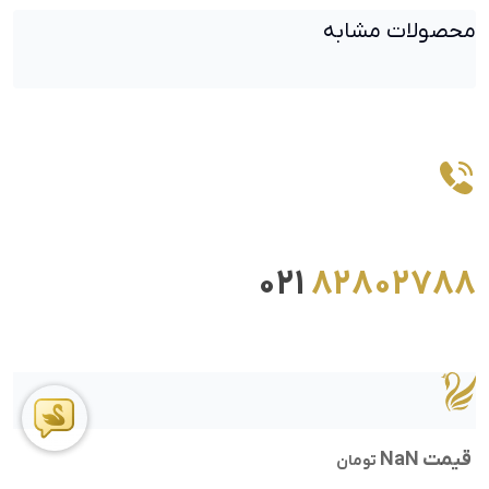
محصولات مشابه
021
82802788
قیمت NaN
تومان
ما را در اینستاگرام دنبال کنید