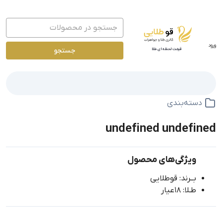
ورود
جستجو
قیمت لحظه ای طلا
دسته‌بندی
undefined undefined
ویژگی‌های محصول
بــرند: قوطلایی
طـلا: 18عیار