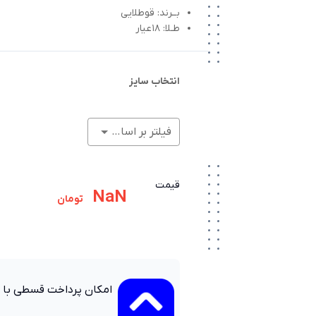
بــرند: قوطلایی
طـلا: 18عیار
انتخاب سایز
فیلتر بر اساس وزن (گرم)
قیمت
NaN
تومان
امکان پرداخت قسطی با 