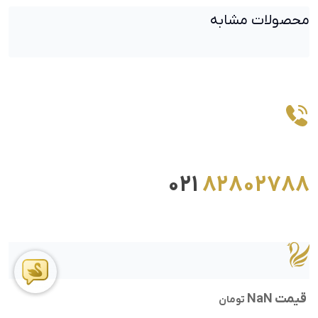
محصولات مشابه
021
82802788
قیمت NaN
تومان
ما را در اینستاگرام دنبال کنید