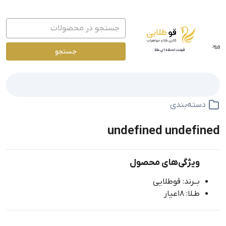
ورود
جستجو
قیمت لحظه ای طلا
دسته‌بندی
undefined undefined
ویژگی‌های محصول
بــرند: قوطلایی
طـلا: 18عیار