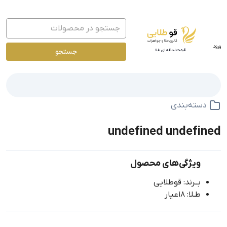
ورود
جستجو
قیمت لحظه ای طلا
دسته‌بندی
undefined undefined
ویژگی‌های محصول
بــرند: قوطلایی
طـلا: 18عیار