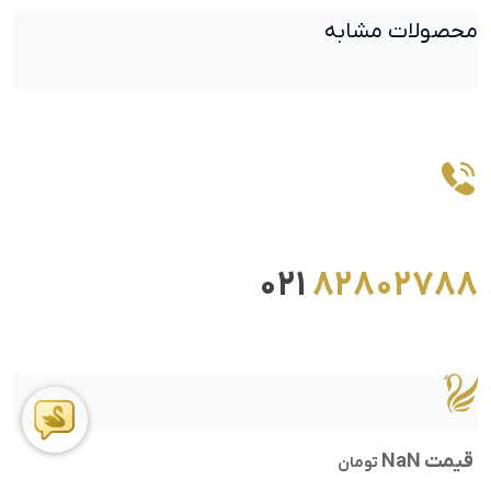
محصولات مشابه
021
82802788
قیمت NaN
تومان
ما را در اینستاگرام دنبال کنید